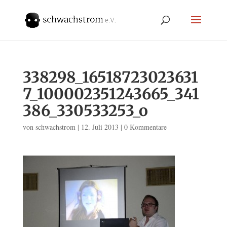
338298_16518723023631
7_100002351243665_341
386_330533253_o
von
schwachstrom
|
12. Juli 2013
|
0 Kommentare