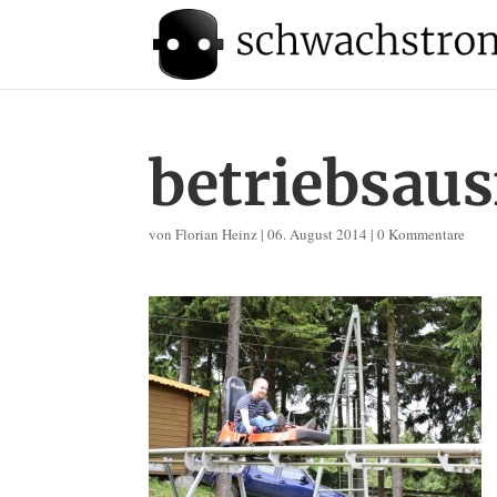
betriebsaus
von
Florian Heinz
|
06. August 2014
|
0 Kommentare