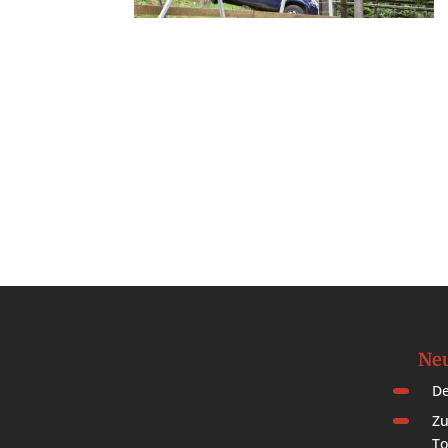
Neu
De
Zu
To