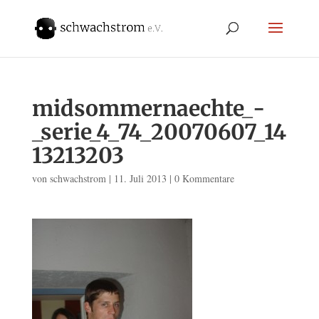
midsommernaechte_-
_serie_4_74_20070607_14
13213203
von
schwachstrom
|
11. Juli 2013
|
0 Kommentare