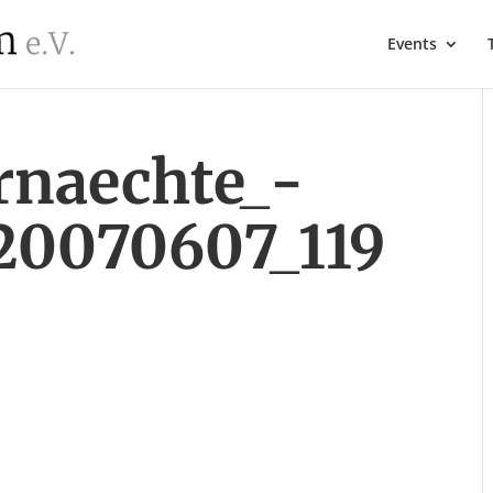
Events
naechte_-
_20070607_119