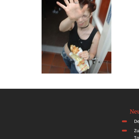
Neu
De
Zu
To