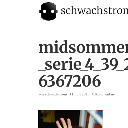
midsommer
_serie_4_39
6367206
von
schwachstrom
|
11. Juli 2013
|
0 Kommentare