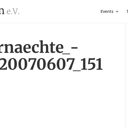
Events
naechte_-
_20070607_151