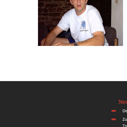
Neu
De
Zu
To