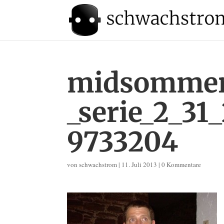
midsommer
_serie_2_31
9733204
von
schwachstrom
|
11. Juli 2013
|
0 Kommentare