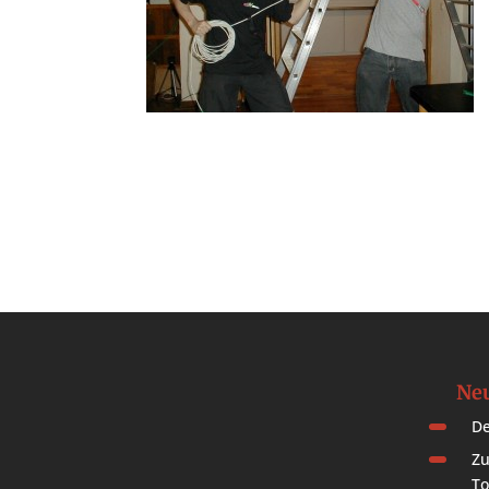
Neu
De
Zu
To