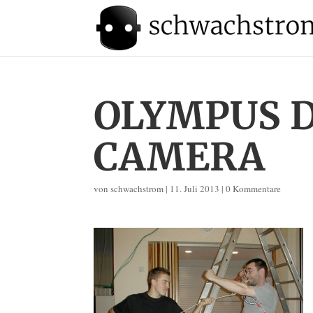
OLYMPUS D
CAMERA
von
schwachstrom
|
11. Juli 2013
|
0 Kommentare