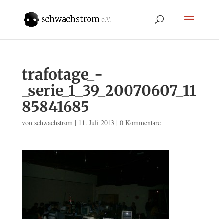
trafotage_-
_serie_1_39_20070607_11
85841685
von
schwachstrom
|
11. Juli 2013
|
0 Kommentare