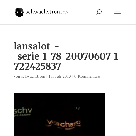
lansalot_-
_serie_1_78_20070607_1
722425837
von
schwachstrom
|
11. Juli 2013
|
0 Kommentare